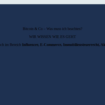
Bitcoin & Co – Was muss ich beachten?
WIR WISSEN WIE ES GEHT
uch im Bereich
Influencer, E-Commerce, Immobiliensteuerrecht,