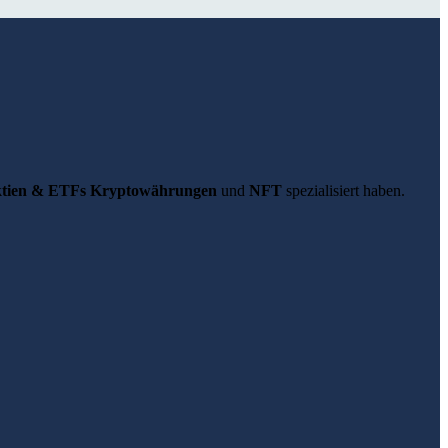
 Aktien & ETFs Kryptowährungen
und
NFT
spezialisiert haben.