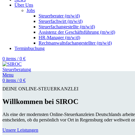
Über Uns
Jobs
Steuerberater (m/w/d)
Steuerfachwirt (m/w/d)
Steuerfachangestellte (m/w/d)
Assistenz der Geschäftsführung (m/w/d)
HR-Manager (m/w/d)
Rechtsanwaltsfachangestellter (m/w/d)
Terminbuchung
0
items
/
0
€
Menu
0
items
/
0
€
DEINE ONLINE-STEUERKANZLEI
Willkommen bei SIROC
Als eine der modernsten Online-Steuerkanzleien Deutschlands arbeite
entscheiden, ob du persönlich vor Ort in Regensburg oder weltweit o
Unsere Leistungen