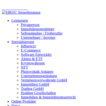
Online Steuerberatung – modern. effizient. zuverlässig.
Komm ins Team
Leistungen
Privatperson
Immobilieneigentümer
Selbstständige / Freiberufler
Unternehmer / Investor
Spezialisierung
Influencer
E-Commerce
Software Entwickler
Aktien & ETF
Kryptowährung
NFT
Photovoltaik Anlagen
Unternehmensgründung
Vermögensverwaltende GmbH
Immobilien GmbH
Trading GmbH
Holding Gesellschaften
Immobilien & Immobiliensteuerrecht
Online Produkte
News