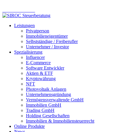
Online Steuerberatung – modern. effizient. zuverlässig.
Komm ins Team
Leistungen
Privatperson
Immobilieneigentümer
Selbstständige / Freiberufler
Unternehmer / Investor
Spezialisierung
Influencer
E-Commerce
Software Entwickler
Aktien & ETF
Kryptowährung
NFT
Photovoltaik Anlagen
Unternehmensgründung
Vermögensverwaltende GmbH
Immobilien GmbH
Trading GmbH
Holding Gesellschaften
Immobilien & Immobiliensteuerrecht
Online Produkte
News