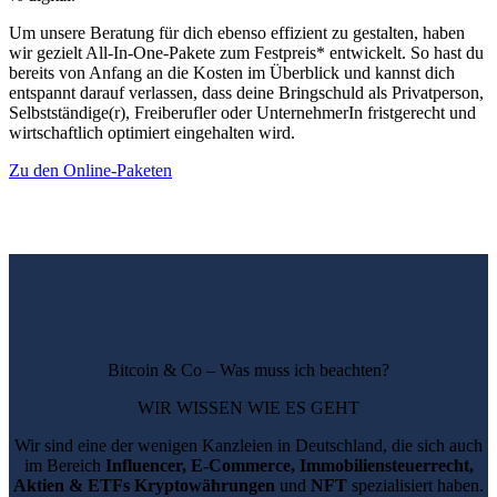
Um unsere Beratung für dich ebenso effizient zu gestalten, haben
wir gezielt All-In-One-Pakete zum Festpreis* entwickelt. So hast du
bereits von Anfang an die Kosten im Überblick und kannst dich
entspannt darauf verlassen, dass deine Bringschuld als Privatperson,
Selbstständige(r), Freiberufler oder UnternehmerIn fristgerecht und
wirtschaftlich optimiert eingehalten wird.
Zu den Online-Paketen
Bitcoin & Co – Was muss ich beachten?
WIR WISSEN WIE ES GEHT
Wir sind eine der wenigen Kanzleien in Deutschland, die sich auch
im Bereich
Influencer, E-Commerce, Immobiliensteuerrecht,
Aktien & ETFs Kryptowährungen
und
NFT
spezialisiert haben.