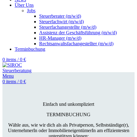
Über Uns
Jobs
Steuerberater (m/w/d)
Steuerfachwirt (m/w/d)
Steuerfachangestellte (m/w/d)
Assistenz der Geschäftsführung (m/w/d)
HR-Manager (m/w/d)
Rechtsanwaltsfachangestellter (m/w/d)
Terminbuchung
0
items
/
0
€
Menu
0
items
/
0
€
Einfach und unkompliziert
TERMINBUCHUNG
Wähle aus, wie wir dich als als Privatperson, Selbstständige(r),
UnternehmerIn oder ImmobilieneigentümerIn am effizientesten
unterstützen können: