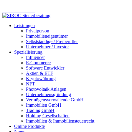
Online Steuerberatung – modern. effizient. zuverlässig.
Komm ins Team
Leistungen
Privatperson
Immobilieneigentümer
Selbstständige / Freiberufler
Unternehmer / Investor
Spezialisierung
Influencer
E-Commerce
Software Entwickler
Aktien & ETF
Kryptowährung
NFT
Photovoltaik Anlagen
Unternehmensgründung
Vermögensverwaltende GmbH
Immobilien GmbH
Trading GmbH
Holding Gesellschaften
Immobilien & Immobiliensteuerrecht
Online Produkte
News