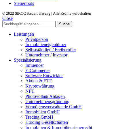
Steuertools
© 2022 SIROC Steuerberatung | Alle Rechte vorbehalten
Close
Suche
Leistungen
Privatperson
Immobilieneigentümer
Selbstständige / Freiberufler
Unternehmer / Investor
Spezialisierung
Influencer
E-Commerce
Software Entwickler
Aktien & ETF
Kryptowährung
NFT
Photovoltaik Anlagen
Unternehmensgründung
Vermögensverwaltende GmbH
Immobilien GmbH
Trading GmbH
Holding Gesellschaften
Immobilien & Immobiliensteuerrecht