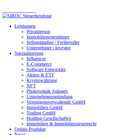
Online Steuerberatung – modern. effizient. zuverlässig.
Komm ins Team
Leistungen
Privatperson
Immobilieneigentümer
Selbstständige / Freiberufler
Unternehmer / Investor
Spezialisierung
Influencer
E-Commerce
Software Entwickler
Aktien & ETF
Kryptowährung
NFT
Photovoltaik Anlagen
Unternehmensgründung
Vermögensverwaltende GmbH
Immobilien GmbH
Trading GmbH
Holding Gesellschaften
Immobilien & Immobiliensteuerrecht
Online Produkte
News