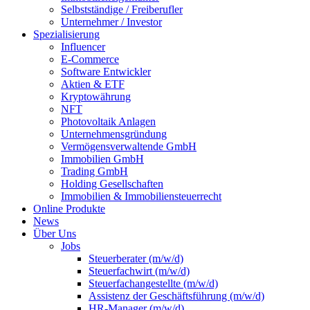
Selbstständige / Freiberufler
Unternehmer / Investor
Spezialisierung
Influencer
E-Commerce
Software Entwickler
Aktien & ETF
Kryptowährung
NFT
Photovoltaik Anlagen
Unternehmensgründung
Vermögensverwaltende GmbH
Immobilien GmbH
Trading GmbH
Holding Gesellschaften
Immobilien & Immobiliensteuerrecht
Online Produkte
News
Über Uns
Jobs
Steuerberater (m/w/d)
Steuerfachwirt (m/w/d)
Steuerfachangestellte (m/w/d)
Assistenz der Geschäftsführung (m/w/d)
HR-Manager (m/w/d)