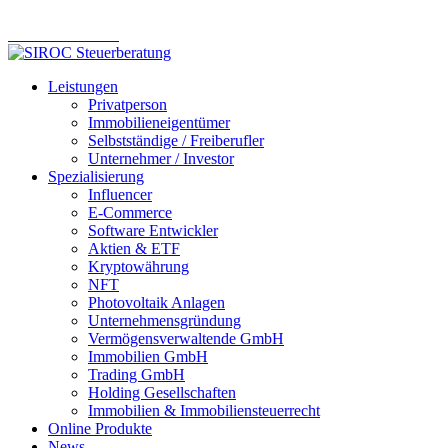
Online Steuerberatung – modern. effizient. zuverlässig.
Komm ins Team
Leistungen
Privatperson
Immobilieneigentümer
Selbstständige / Freiberufler
Unternehmer / Investor
Spezialisierung
Influencer
E-Commerce
Software Entwickler
Aktien & ETF
Kryptowährung
NFT
Photovoltaik Anlagen
Unternehmensgründung
Vermögensverwaltende GmbH
Immobilien GmbH
Trading GmbH
Holding Gesellschaften
Immobilien & Immobiliensteuerrecht
Online Produkte
News