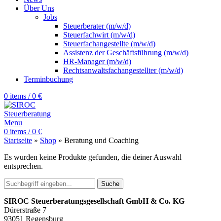
Über Uns
Jobs
Steuerberater (m/w/d)
Steuerfachwirt (m/w/d)
Steuerfachangestellte (m/w/d)
Assistenz der Geschäftsführung (m/w/d)
HR-Manager (m/w/d)
Rechtsanwaltsfachangestellter (m/w/d)
Terminbuchung
0
items
/
0
€
Menu
0
items
/
0
€
Startseite
»
Shop
»
Beratung und Coaching
Es wurden keine Produkte gefunden, die deiner Auswahl
entsprechen.
Suche
SIROC Steuerberatungsgesellschaft GmbH & Co. KG
Dürerstraße 7
93051 Regensburg